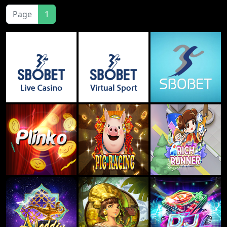
Page
1