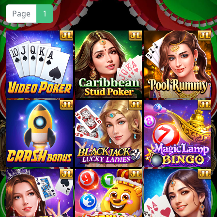
Page
1