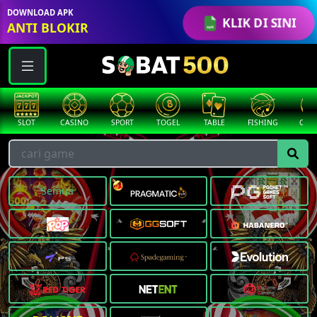
DOWNLOAD APK
KLIK DI SINI
ANTI BLOKIR
CASINO
SPORT
TOGEL
TABLE
FISHING
COCK F.
ARC
Semua