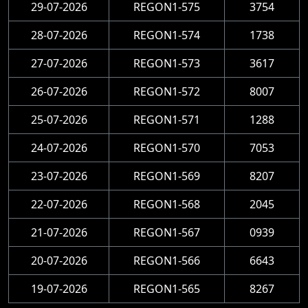
29-07-2026
REGON1-575
3754
28-07-2026
REGON1-574
1738
27-07-2026
REGON1-573
3617
26-07-2026
REGON1-572
8007
25-07-2026
REGON1-571
1288
24-07-2026
REGON1-570
7053
23-07-2026
REGON1-569
8207
22-07-2026
REGON1-568
2045
21-07-2026
REGON1-567
0939
20-07-2026
REGON1-566
6643
19-07-2026
REGON1-565
8267